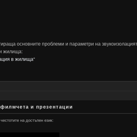
тираща основните проблеми и параметри на звукоизолацият
и жилища:
ация в жилища“
 филмчета и презентации
 честотите на достъпен език: