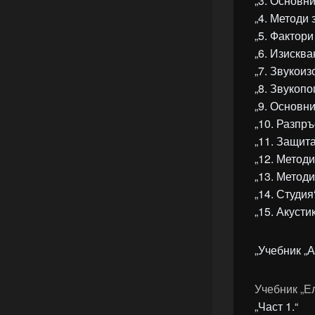
„3. Основни
„4. Методи
„5. Фактор
„6. Изискв
„7. Звукои
„8. Звукоп
„9. Основн
„10. Разпръ
„11. Защита
„12. Методи
„13. Методи
„14. Студия
„15. Акуст
„Учебник „
Учебник „Е
„Част 1.“