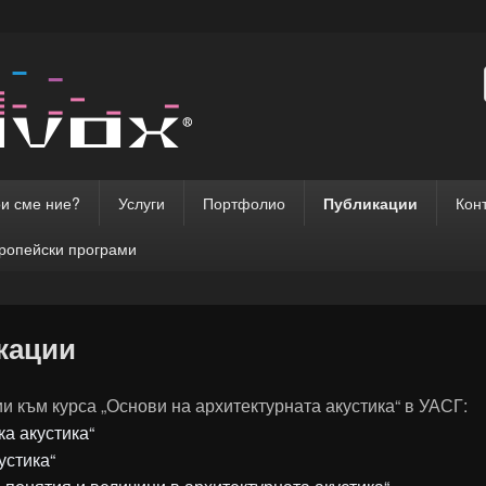
кс акустика, шумоизолац
олация, озвучаване, високологоворители и тонколони. Acoustics, sou
udspeakers and loudspeaker driver units.
и сме ние?
Услуги
Портфолио
Публикации
Кон
ване. Stivox acoustics, s
ропейски програми
tion and sound reinforcem
кации
и към курса „Основи на архитектурната акустика“ в УАСГ:
ка акустика“
устика“