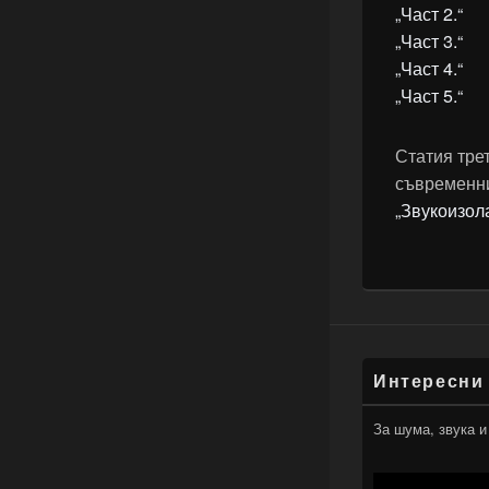
„Част 2.“
„Част 3.“
„Част 4.“
„Част 5.“
Статия тре
съвременн
„Звукоизол
Интересни
За шума, звука и