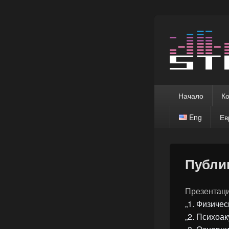
Стиво
Aкустика, звукоиз
reinforcement, lo
Primary
Начало
Ко
озвуча
menu
Eng
Ев
insula
Публи
Презентаци
„1. Физичес
„2. Психоак