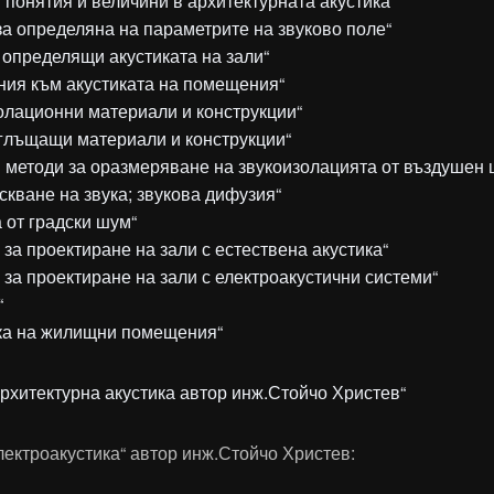
 понятия и величини в архитектурната акустика“
 за определяна на параметрите на звуково поле“
и определящи акустиката на зали“
ания към акустиката на помещения“
золационни материали и конструкции“
оглъщащи материали и конструкции“
и методи за оразмеряване на звукоизолацията от въздушен 
скване на звука; звукова дифузия“
 от градски шум“
 за проектиране на зали с естествена акустика“
 за проектиране на зали с електроакустични системи“
“
ика на жилищни помещения“
Архитектурна акустика автор инж.Стойчо Христев“
лектроакустика“ автор инж.Стойчо Христев: